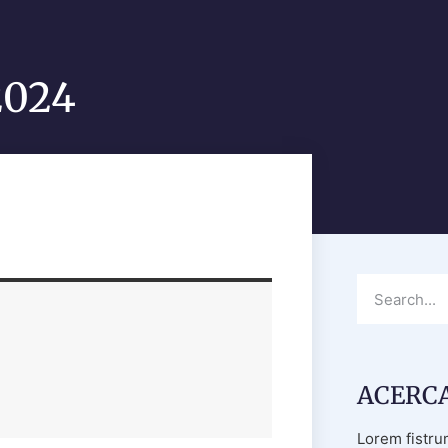
2024
ACERCA
Lorem fistru