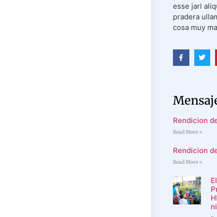
esse jarl ali
pradera ulla
cosa muy mal
Mensaje
Rendicion d
Read More »
Rendicion d
Read More »
E
P
H
n