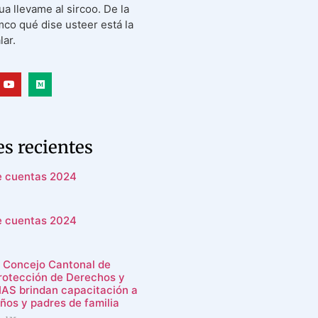
qua llevame al sircoo. De la
mco qué dise usteer está la
ar.
s recientes
e cuentas 2024
e cuentas 2024
l Concejo Cantonal de
rotección de Derechos y
IAS brindan capacitación a
iños y padres de familia